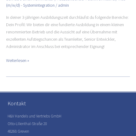
–
(m/w/d) - Systemintegration
/
admin
Systemintegration
In deiner 3-jährigen Ausbildungszeit durchläufst du folgende Bereiche:
Dein Profil: Wir bieten dir eine fundierte Ausbildung in einem kleinen
renommierten Betrieb und die Aussicht auf eine Übernahme mit
exzellenten Aufstiegschancen als Teamleiter, Senior Entwickler,
Administrator im Anschluss bei entsprechender Eignung!
Weiterlesen »
Kontakt
H&V Handels und Vertriebs GmbH
Otto-Lilienthal-Straße 20
48268 Greven