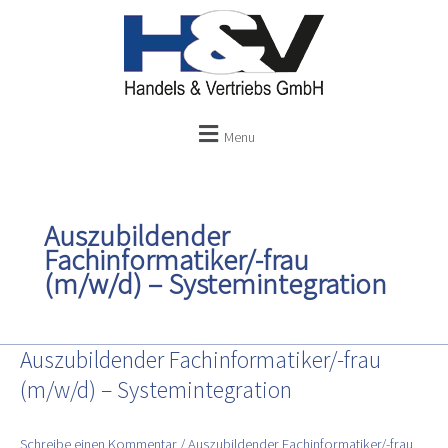
Zum
Inhalt
springen
Menu
Auszubildender
Fachinformatiker/-frau
(m/w/d) – Systemintegration
Auszubildender Fachinformatiker/-frau
Auszubildender
Fachinformatiker/-
(m/w/d) – Systemintegration
frau
(m/w/d)
Schreibe einen Kommentar
/
Auszubildender Fachinformatiker/-frau