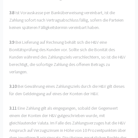
3.8
Ist Vorauskasse per Banküberweisung vereinbart, ist die
Zahlung sofort nach Vertragsabschluss fällig, sofern die Parteien
keinen späteren Fälligkeitstermin vereinbart haben.
3.9
Bei Lieferung auf Rechnung behält sich die H&V eine
Bonitätsprüfung des Kunden vor. Sollte sich die Bonität des
Kunden während des Zahlungsziels verschlechtern, so ist die H&V
berechtigt, die sofortige Zahlung des offenen Betrags zu
verlangen.
3.10
Bei Gewährung eines Zahlungsziels durch die H&V gilt dieses
für den Geldeingang auf eines der Konten der H&V.
3.11
Eine Zahlung gilt als eingegangen, sobald der Gegenwert
einem der Konten der H&V gutgeschrieben wurde, mit
gleichlautender Valuta. Im Falle des Zahlungsverzuges hat die H&V
Anspruch auf Verzugszinsen in Höhe von 10 Prozentpunkten über
dem jeweiligen Basiszinssatz. Die übrigen gesetzlichen Rechte des