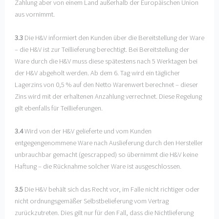
Zahlung aber von einem Land außerhalb der Europäischen Union
aus vornimmt.
3.3
Die H&V informiert den Kunden über die Bereitstellung der Ware
– die H&V ist zur Teillieferung berechtigt. Bei Bereitstellung der
Ware durch die H&V muss diese spätestens nach 5 Werktagen bei
der H&V abgeholt werden. Ab dem 6. Tag wird ein täglicher
Lagerzins von 0,5 % auf den Netto Warenwert berechnet – dieser
Zins wird mit der erhaltenen Anzahlung verrechnet. Diese Regelung
gilt ebenfalls für Teillieferungen.
3.4
Wird von der H&V gelieferte und vom Kunden
entgegengenommene Ware nach Auslieferung durch den Hersteller
unbrauchbar gemacht (gescrapped) so übernimmt die H&V keine
Haftung – die Rücknahme solcher Ware ist ausgeschlossen.
3.5
Die H&V behält sich das Recht vor, im Falle nicht richtiger oder
nicht ordnungsgemäßer Selbstbelieferung vom Vertrag
zurückzutreten. Dies gilt nur für den Fall, dass die Nichtlieferung