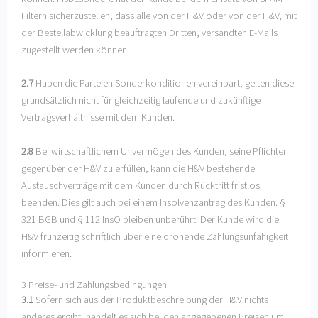
Filtern sicherzustellen, dass alle von der H&V oder von der H&V, mit
der Bestellabwicklung beauftragten Dritten, versandten E-Mails
zugestellt werden können.
2.7
Haben die Parteien Sonderkonditionen vereinbart, gelten diese
grundsätzlich nicht für gleichzeitig laufende und zukünftige
Vertragsverhältnisse mit dem Kunden.
2.8
Bei wirtschaftlichem Unvermögen des Kunden, seine Pflichten
gegenüber der H&V zu erfüllen, kann die H&V bestehende
Austauschverträge mit dem Kunden durch Rücktritt fristlos
beenden. Dies gilt auch bei einem Insolvenzantrag des Kunden. §
321 BGB und § 112 InsO bleiben unberührt. Der Kunde wird die
H&V frühzeitig schriftlich über eine drohende Zahlungsunfähigkeit
informieren.
3 Preise- und Zahlungsbedingungen
3.1
Sofern sich aus der Produktbeschreibung der H&V nichts
anderes ergibt, handelt es sich bei den angegebenen Preisen um