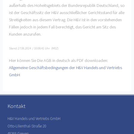
außerhalb des Hoheitsgebiets der Bundesrepublik Deutschland, so
ist der Geschäftssitz der H&V ausschließlicher Gerichtsstand für alle
Streitigkeiten aus diesem Vertrag. Die H&V ist in den vorstehenden
Fällen jedoch in jedem Fall berechtigt, das Gericht am Sitz des
Kunden anzurufen.
Stand: 27.06.2024 / 10:08:41 Uhr (MEZ)
Hier können Sie Die AGB in deutsch als PDF downloaden:
Allgemeine Geschäftsbedingungen der H&V Handels und Vertriebs
GmbH
Kontakt
H&V Handels und Vertriebs GmbH
Otto-Lilienthal-Straße 20
48268 Greven