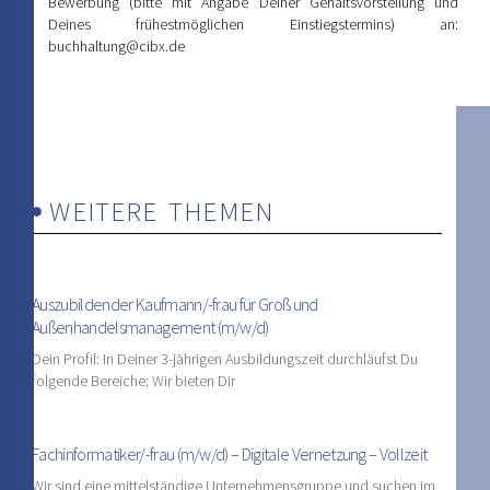
Bewerbung (bitte mit Angabe Deiner Gehaltsvorstellung und
Deines frühestmöglichen Einstiegstermins) an:
buchhaltung@cibx.de
WEITERE THEMEN
Auszubildender Kaufmann/-frau für Groß und
Außenhandelsmanagement (m/w/d)
Dein Profil: In Deiner 3-jährigen Ausbildungszeit durchläufst Du
folgende Bereiche: Wir bieten Dir
Fachinformatiker/-frau (m/w/d) – Digitale Vernetzung – Vollzeit
Wir sind eine mittelständige Unternehmensgruppe und suchen im