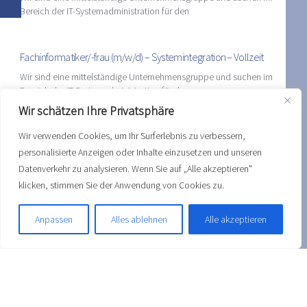
Bereich der IT-Systemadministration für den
Fachinformatiker/-frau (m/w/d) – Systemintegration – Vollzeit
Wir sind eine mittelständige Unternehmensgruppe und suchen im
Bereich der IT-Systemadministration für den
Wir schätzen Ihre Privatsphäre
TEILE DIESEN BEITRAG
Wir verwenden Cookies, um Ihr Surferlebnis zu verbessern,
personalisierte Anzeigen oder Inhalte einzusetzen und unseren
Datenverkehr zu analysieren. Wenn Sie auf „Alle akzeptieren"
klicken, stimmen Sie der Anwendung von Cookies zu.
Anpassen
Alles ablehnen
Alle akzeptieren